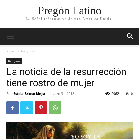
Pregón Latino
La Señal informativa de una América Unida!
Inicio
Religión
Religión
La noticia de la resurrección
tiene rostro de mujer
Por
Estela Brioso Mejia
-
marzo 31, 2018
2062
0