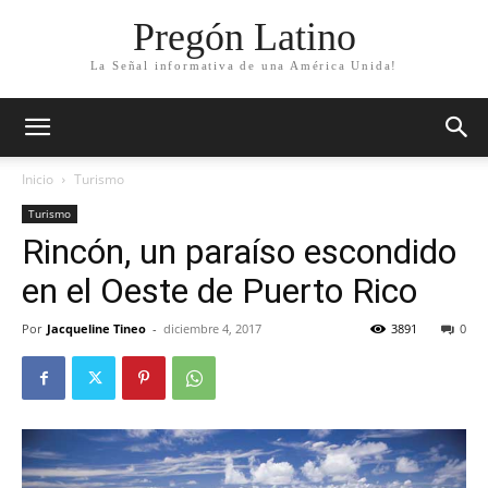
Pregón Latino
La Señal informativa de una América Unida!
Inicio
Turismo
Turismo
Rincón, un paraíso escondido
en el Oeste de Puerto Rico
Por
Jacqueline Tineo
-
diciembre 4, 2017
3891
0