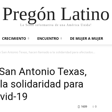
Pregón Latino
La Señal informativa de una América Unida!
CRECIMIENTO
ENCUENTRO
DE MUJER A MUJER
San Antonio Texas, hacen llamado a la solidaridad para afectados...
San Antonio Texas,
la solidaridad para
vid-19
1609
0