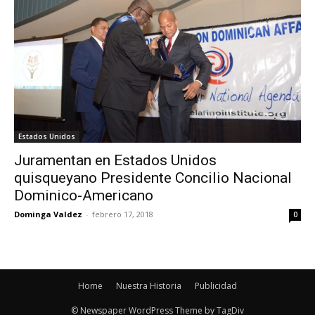
Estados Unidos
Juramentan en Estados Unidos
quisqueyano Presidente Concilio Nacional
Dominico-Americano
Dominga Valdez
-
febrero 17, 2018
0
Home
Nuestra Historia
Publicidad
© Newspaper WordPress Theme by TagDiv