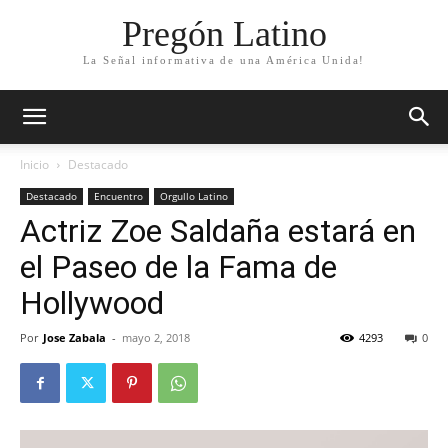
Pregón Latino
La Señal informativa de una América Unida!
Inicio
Destacado
Destacado
Encuentro
Orgullo Latino
Actriz Zoe Saldaña estará en
el Paseo de la Fama de
Hollywood
Por
Jose Zabala
-
mayo 2, 2018
4293
0