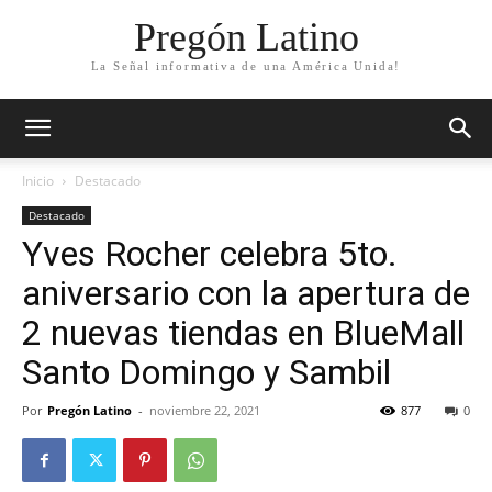
Pregón Latino
La Señal informativa de una América Unida!
Inicio
Destacado
Destacado
Yves Rocher celebra 5to.
aniversario con la apertura de
2 nuevas tiendas en BlueMall
Santo Domingo y Sambil
Por
Pregón Latino
-
noviembre 22, 2021
877
0