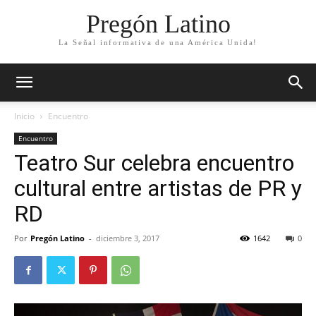
Pregón Latino
La Señal informativa de una América Unida!
Inicio
Encuentro
Encuentro
Teatro Sur celebra encuentro
cultural entre artistas de PR y
RD
Por
Pregón Latino
-
diciembre 3, 2017
1642
0