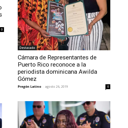
o
s
0
Destacado
Cámara de Representantes de
Puerto Rico reconoce a la
periodista dominicana Awilda
Gómez
Pregón Latino
-
agosto 26, 2019
0