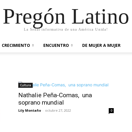
Pregón Latino
La Señal informativa de una América Unida!
CRECIMIENTO
ENCUENTRO
DE MUJER A MUJER
Cultura
Nathalie Peña-Comas, una
soprano mundial
Lily Montaño
-
octubre 27, 2022
0