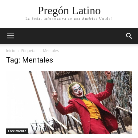
Pregón Latino
La Señal informativa de una América Unida!
Inicio
Etiquetas
Mentales
Tag: Mentales
Crecimiento