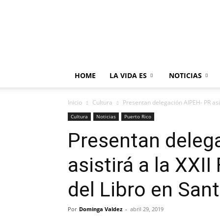
HOME
LA VIDA ES
NOTICIAS
Inicio
Cultura
Presentan delegación AIPEH- PR asisti
Cultura
Noticias
Puerto Rico
Presentan deleg
asistirá a la XXII
del Libro en San
Por
Dominga Valdez
-
abril 29, 2019