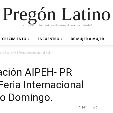
Pregón Latino
La Señal informativa de una América Unida!
CRECIMIENTO
ENCUENTRO
DE MUJER A MUJER
rá a la XXII Feria Internacional del...
ación AIPEH- PR
 Feria Internacional
to Domingo.
1441
0