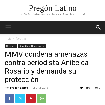
Pregón Latino
La Señal informativa de una América Unida!
Inicio
Noticias
Noticias
República Dominicana
MMV condena amenazas
contra periodista Anibelca
Rosario y demanda su
protección
Por
Pregón Latino
-
julio 12, 2018
1680
0