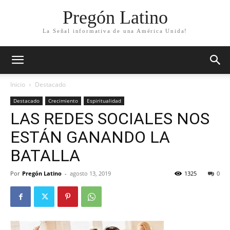
Pregón Latino
La Señal informativa de una América Unida!
Inicio
Destacado
Destacado
Crecimiento
Espiritualidad
LAS REDES SOCIALES NOS
ESTÁN GANANDO LA
BATALLA
Por
Pregón Latino
-
agosto 13, 2019
1325
0