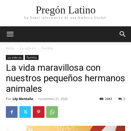
Pregón Latino
La Señal informativa de una América Unida!
Inicio
La vida es
Familia
La vida es
Familia
La vida maravillosa con
nuestros pequeños hermanos
animales
Por
Lily Montaño
-
noviembre 21, 2020
2443
0