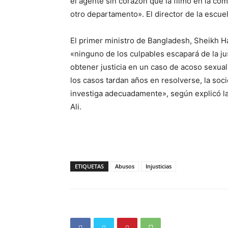
el agente sin corazón que la filmó en la com
otro departamento». El director de la escue
El primer ministro de Bangladesh, Sheikh Ha
«ninguno de los culpables escapará de la ju
obtener justicia en un caso de acoso sexua
los casos tardan años en resolverse, la soci
investiga adecuadamente», según explicó 
Ali.
ETIQUETAS
Abusos
Injusticias