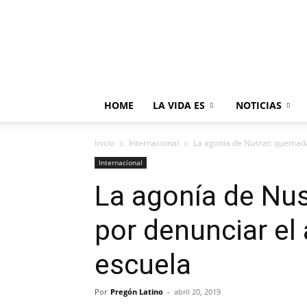
HOME
LA VIDA ES
NOTICIAS
Inicio
Internacional
La agonía de Nusrat: quemada 
Internacional
La agonía de Nu
por denunciar el
escuela
Por
Pregón Latino
-
abril 20, 2019