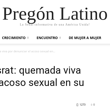
Pregón Latino
La Señal informativa de una América Unida!
CRECIMIENTO
ENCUENTRO
DE MUJER A MUJER
viva por denunciar el acoso sexual en...
srat: quemada viva
 acoso sexual en su
1273
0