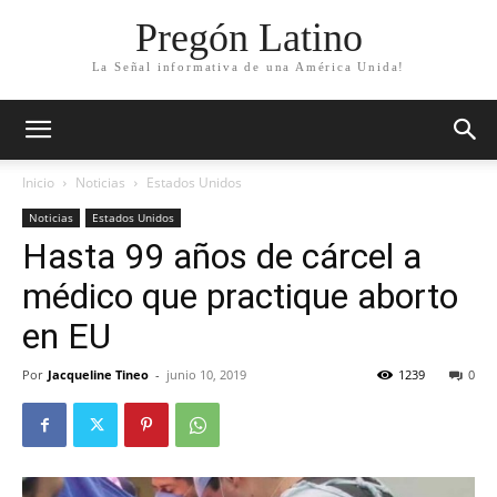
Pregón Latino
La Señal informativa de una América Unida!
Inicio
Noticias
Estados Unidos
Noticias
Estados Unidos
Hasta 99 años de cárcel a
médico que practique aborto
en EU
Por
Jacqueline Tineo
-
junio 10, 2019
1239
0