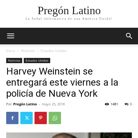
Pregón Latino
La Señal informativa de una América Unida!
Inicio
Noticias
Estados Unidos
Noticias
Estados Unidos
Harvey Weinstein se
entregará este viernes a la
policía de Nueva York
Por
Pregón Latino
-
mayo 25, 2018
1481
0