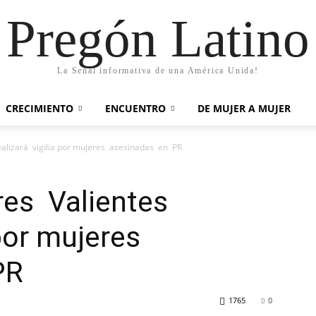
Pregón Latino
La Señal informativa de una América Unida!
CRECIMIENTO
ENCUENTRO
DE MUJER A MUJER
alizará vigilia por mujeres asesinadas en PR
es Valientes
 por mujeres
PR
1765
0