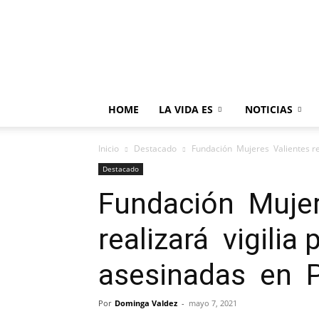
HOME
LA VIDA ES
NOTICIAS
Inicio
Destacado
Fundación Mujeres Valientes re
Destacado
Fundación Mujer
realizará vigilia
asesinadas en 
Por
Dominga Valdez
-
mayo 7, 2021