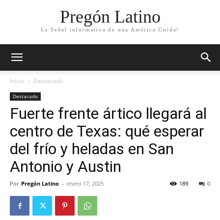
Pregón Latino
La Señal informativa de una América Unida!
Inicio
Destacado
Destacado
Fuerte frente ártico llegará al
centro de Texas: qué esperar
del frío y heladas en San
Antonio y Austin
Por
Pregón Latino
-
enero 17, 2025
189
0