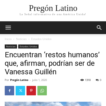
Pregón Latino
La Señal informativa de una América Unida!
Inicio
Noticias
Estados Unidos
Noticias
Estados Unidos
Encuentran ‘restos humanos’
que, afirman, podrían ser de
Vanessa Guillén
Por
Pregón Latino
-
julio 1, 2020
1310
0