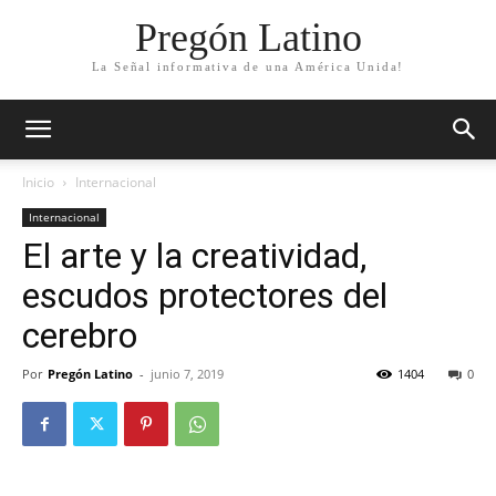
Pregón Latino
La Señal informativa de una América Unida!
Inicio
Internacional
Internacional
El arte y la creatividad,
escudos protectores del
cerebro
Por
Pregón Latino
-
junio 7, 2019
1404
0