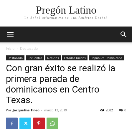
Pregón Latino
La Señal informativa de una América Unida!
Inicio
Destacado
Destacado
Encuentro
Noticias
Estados Unidos
República Dominicana
Con gran éxito se realizó la
primera parada de
dominicanos en Centro
Texas.
Por
Jacqueline Tineo
-
marzo 13, 2019
2082
0