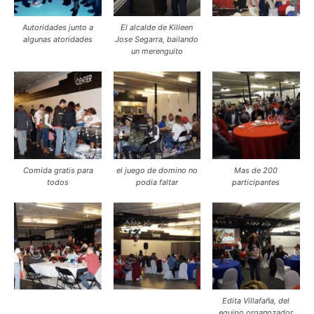
Autoridades junto a
El alcalde de Killeen
algunas atoridades
Jose Segarra, bailando
un merenguito
Comida gratis para
el juego de domino no
Mas de 200
todos
podia faltar
participantes
Edita Villafaña, del
equipo organozador