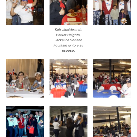
Sub-alcaldesa de
Harker Heights,
Jackeline Soriano
Fountain junto a su
esposo.