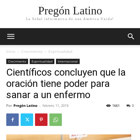
Pregón Latino
La Señal informativa de una América Unida!
Inicio
Crecimiento
Espiritualidad
Crecimiento
Espiritualidad
Internacional
Científicos concluyen que la
oración tiene poder para
sanar a un enfermo
Por
Pregón Latino
-
febrero 11, 2019
1661
0