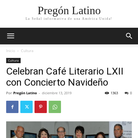
Pregón Latino
La Señal informativa de una América Unida!
Inicio
Cultura
Cultura
Celebran Café Literario LXII
con Concierto Navideño
Por
Pregón Latino
-
diciembre 13, 2019
1363
0