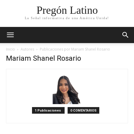
Pregón Latino
La Señal informativa de una América Unida!
Inicio
Autores
Publicaciones por Mariam Shanel Rosario
Mariam Shanel Rosario
1 Publicaciones
0 COMENTARIOS