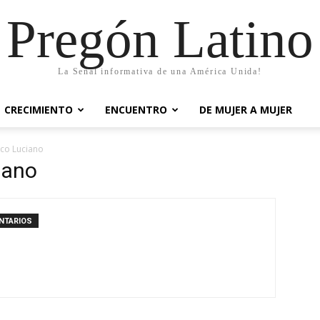
Pregón Latino
La Señal informativa de una América Unida!
CRECIMIENTO
ENCUENTRO
DE MUJER A MUJER
sco Luciano
iano
NTARIOS