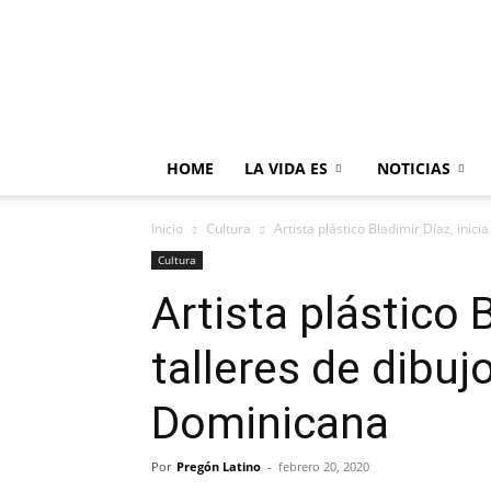
HOME
LA VIDA ES
NOTICIAS
Inicio
Cultura
Artista plástico Bladimir Díaz, inicia
Cultura
Artista plástico B
talleres de dibuj
Dominicana
Por
Pregón Latino
-
febrero 20, 2020