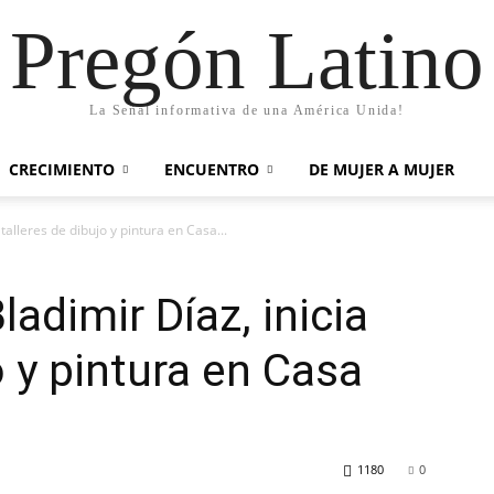
Pregón Latino
La Señal informativa de una América Unida!
CRECIMIENTO
ENCUENTRO
DE MUJER A MUJER
 talleres de dibujo y pintura en Casa...
ladimir Díaz, inicia
o y pintura en Casa
1180
0