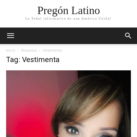
Pregón Latino
La Señal informativa de una América Unida!
Inicio
Etiquetas
Vestimenta
Tag: Vestimenta