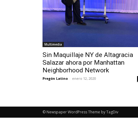
Multimedia
Sin Maquillaje NY de Altagracia
Salazar ahora por Manhattan
Neighborhood Network
Pregón Latino
-
enero 12, 2020
© Newspaper WordPress Theme by TagDiv