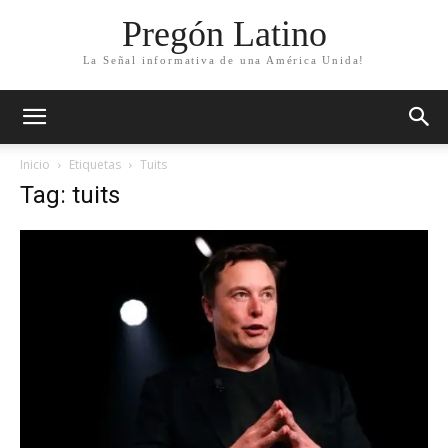
Pregón Latino
La Señal informativa de una América Unida!
Inicio
Etiquetas
Tuits
Tag: tuits