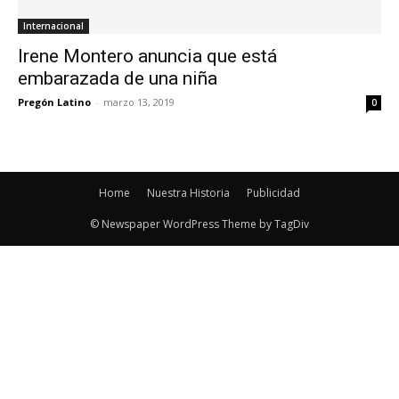
Internacional
Irene Montero anuncia que está
embarazada de una niña
Pregón Latino
-
marzo 13, 2019
0
Home
Nuestra Historia
Publicidad
© Newspaper WordPress Theme by TagDiv