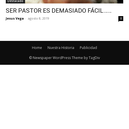
Destacado
SER PASTOR ES DEMASIADO FÁCIL……
Jesus Vega
-
agosto 8, 2019
0
Home
Nuestra Historia
Publicidad
© Newspaper WordPress Theme by TagDiv