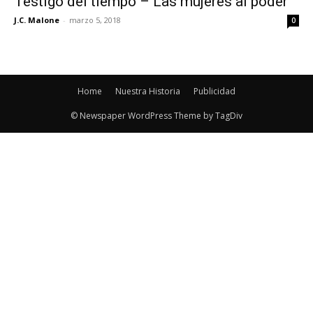
Testigo del tiempo – Las mujeres al poder
J.C. Malone
-
marzo 5, 2018
0
Home
Nuestra Historia
Publicidad
© Newspaper WordPress Theme by TagDiv