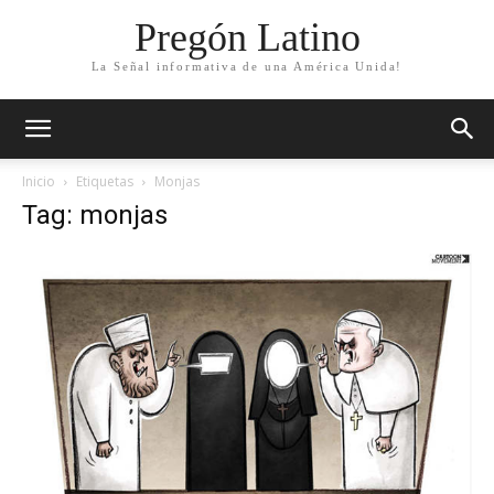
Pregón Latino
La Señal informativa de una América Unida!
Inicio
Etiquetas
Monjas
Tag: monjas