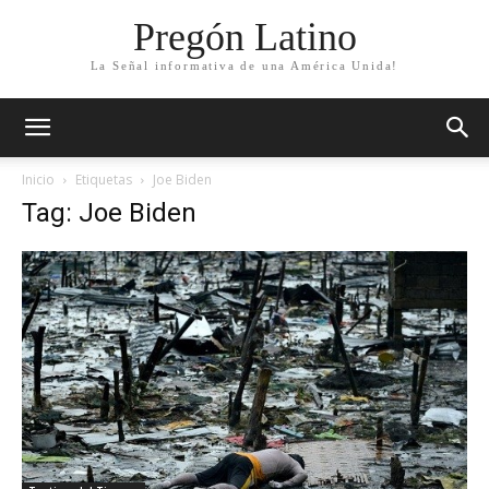
Pregón Latino
La Señal informativa de una América Unida!
Inicio
Etiquetas
Joe Biden
Tag: Joe Biden