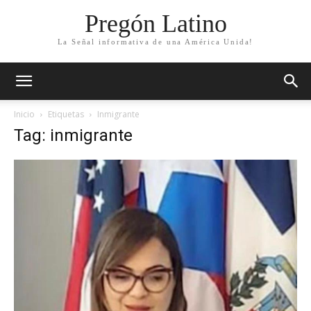
Pregón Latino
La Señal informativa de una América Unida!
Inicio
Etiquetas
Inmigrante
Tag: inmigrante