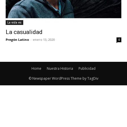
La vida es
La casualidad
Pregón Latino
-
enero 13, 2020
0
Home
Nuestra Historia
Publicidad
© Newspaper WordPress Theme by TagDiv