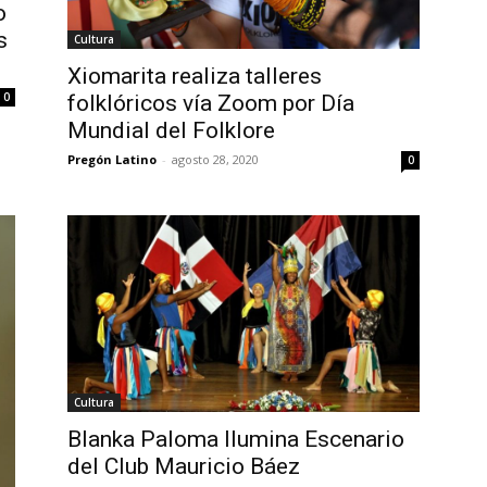
o
s
Cultura
Xiomarita realiza talleres
0
folklóricos vía Zoom por Día
Mundial del Folklore
Pregón Latino
-
agosto 28, 2020
0
Cultura
Blanka Paloma Ilumina Escenario
del Club Mauricio Báez