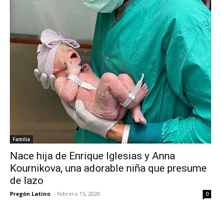
Familia
Nace hija de Enrique Iglesias y Anna
Kournikova, una adorable niña que presume
de lazo
Pregón Latino
-
febrero 15, 2020
0