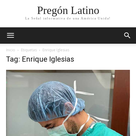
Pregón Latino
La Señal informativa de una América Unida!
Inicio
Etiquetas
Enrique Iglesias
Tag: Enrique Iglesias