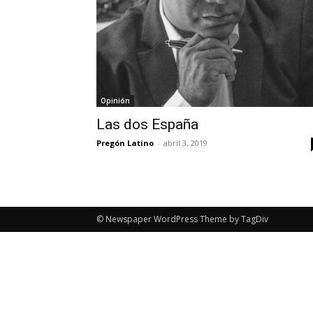
Opinión
Las dos España
Pregón Latino
-
abril 3, 2019
© Newspaper WordPress Theme by TagDiv