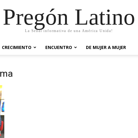
Pregón Latino
La Señal informativa de una América Unida!
CRECIMIENTO
ENCUENTRO
DE MUJER A MUJER
ama