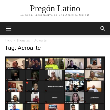
Pregón Latino
La Señal informativa de una América Unida!
Inicio
Etiquetas
Acroarte
Tag: Acroarte